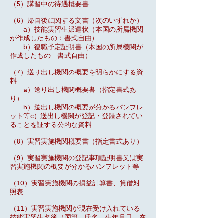
（5）講習中の待遇概要書
（6）帰国後に関する文書（次のいずれか）
a）技能実習生派遣状（本国の所属機関
が作成したもの：書式自由）
b）復職予定証明書（本国の所属機関が
作成したもの：書式自由）
（7）送り出し機関の概要を明らかにする資
料
a）送り出し機関概要書（指定書式あ
り）
b）送出し機関の概要が分かるパンフレ
ット等c）送出し機関が登記・登録されてい
ることを証する公的な資料
（8）実習実施機関概要書（指定書式あり）
（9）実習実施機関の登記事項証明書又は実
習実施機関の概要が分かるパンフレット等
（10）実習実施機関の損益計算書、貸借対
照表
（11）実習実施機関が現在受け入れている
技能実習生名簿（国籍，氏名，生年月日，在