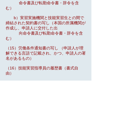
命令書及び転勤命令書・辞令を含
む）
b）実習実施機関と技能実習生との間で
締結された契約書の写し（本国の所属機関が
作成し、申請人に交付した出
向命令書及び転勤命令書・辞令を含
む）
（15）労働条件通知書の写し （申請人が理
解できる言語で記載され、かつ、申請人の署
名があるもの）
（16）技能実習指導員の履歴書（書式自
由）
（17）講習の内容を証明する文書
a）実習実施機関が本邦外において実施
した講習を受けた場合は，次の文書
① 海外の講習実施施設の概要を明ら
かにする文書
②実習実施機関と海外の講習実施施設
との間に締結された講習実施に係る契約書の
写し
③実習実施機関が作成した本邦外にお