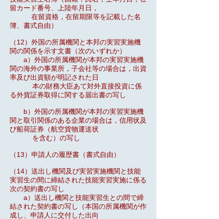
留カード番号、上陸年月日，
在留資格，在留期限等を記載した名
簿、書式自由）
（12）外国の所属機関と本邦の実習実施機
関の関係を示す文書（次のいずれか）
a）外国の所属機関が本邦の実習実施機
関の海外の事業所，子会社等の場合は，出資
率及び出資額が明記された日
本の財務大臣あて対外直接投資に係
る外貨証券取得に関する届出書の写し
b）外国の所属機関が本邦の実習実施機
関と取引関係のある企業の場合は，信用状及
び船荷証券（航空貨物運送状
を含む）の写し
（13）申請人の履歴書（書式自由）
（14）送出し機関及び実習実施機関と技能
実習生の間に締結された技能実習実施に係る
次の契約書の写し
a）送出し機関と技能実習生との間で締
結された契約書の写し（本国の所属機関が作
成し、申請人に交付した出向