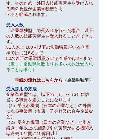
す。そのため、外国人技能実習
生を受け入れ
る際の負担が企業単独型と比
べると軽減されます。
受入人数
「企業単独型」で受入れを行った場合、以下
の人数の技能実習生を受入れることができま
す。
51人以上 100人以下の常勤職員がいる企業
様ではには6
名まで
50
名以下の常勤職員がいる企業では3
人まで
（但し、常勤職員数よりも多い人数は受入れ
ることは不可）
手続の流れはこちらから
（企業単独型）
受入採用の方法
企業単独型では、以下の（1）～（3）に該
当する職員を選ぶことになります
（1）受入れ機関（日本の企業など）の外国
にある事業所（支店、子会社又は合弁企業な
ど）
（2）受入れ機関（日本の企業など）と引き
続き１年以上の国際取引の実績がある機関又
は過去１年間に10億円以上