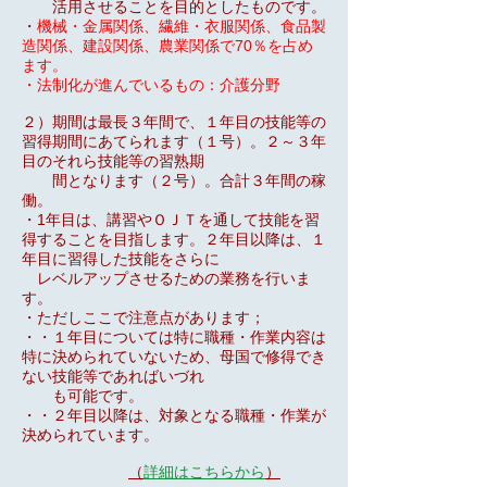
活用させることを目的としたものです。
・
機械・金属関係、繊維・衣服関係、食品製
造関係、建設関係、農業関係で70％を占め
ます。
・法制化が進んでいるもの：介護分野
２）期間は最長３年間で、１年目の技能等の
習得期間にあてられます（１号）。２～３年
目の
それら技能等の習熟期
間となります（２号）。合計３年間の稼
働。
・1年目は、講習やＯＪＴを通して技能を習
得することを目指します。２年目以降は、１
年目に
習得した技能をさらに
レベルアップさせるための業務を行いま
す。
・ただしここで注意点があります；
・・１年目については特に職種・作業内容は
特に決められていないため、母国で修得でき
ない
技能等であればいづれ
も可能です。
・・２年目以降は、対象となる職種・作業が
決められています。
（
詳細はこちらから
）