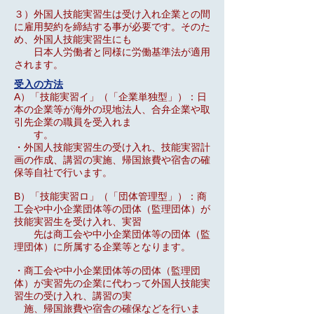
３）外国人技能実習生は受け入れ企業との間
に雇用契約を締結する事が必要です。そのた
め、
外国人技能実習生にも
日本人労働者と同様に労働基準法が適用
されます。
受入の方法
A）「技能実習イ」（「企業単独型」）：日
本の企業等が海外の現地法人、合弁企業や取
引先企
業の職員を受入れま
す。
・外国人技能実習生の受け入れ、技能実習計
画の作成、講習の実施、帰国旅費や宿舎の確
保等
自社で行います。
B）「技能実習ロ」（「団体管理型」）：商
工会や中小企業団体等の団体（監理団体）が
技能実
習生を受け入れ、実習
先は商工会や中小企業団体等の
団体（監
理団体）に所属する企業等となります。
・商工会や中小企業団体等の団体（監理団
体）が実習先の企業に代わって外国人技能実
習生の
受け入れ、講習の実
施、帰国旅費や宿舎の確保などを行いま