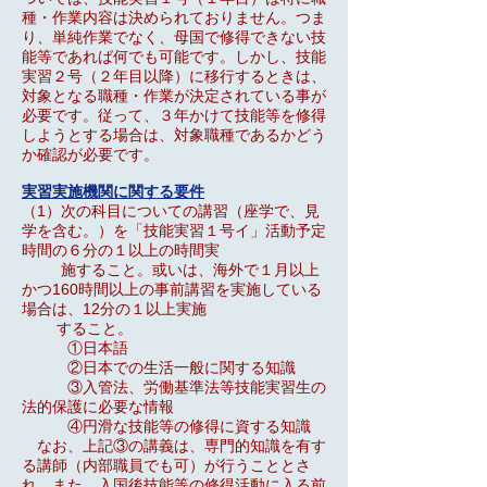
種・作業内容は決められておりません。つま
り、単純作業でなく、母国で修得できない技
能等であれば何でも可能です。しかし、技能
実習２号（２年目以降）に移行するときは、
対象となる職種・作業が決定されている事が
必要です。従って、３年かけて技能等を修得
しようとする場合は、対象職種であるかどう
か確認が必要です。
実習実施機関に関する要件
（1）次の科目についての講習（座学で、見
学を含む。）を「技能実習１号イ」活動予定
時間の６分の１以上の時間実
施すること。或いは、海外で１月以上
かつ160時間以上の事前講習を実施している
場合は、12分の１以上実施
すること。
①日本語
②日本での生活一般に関する知識
③入管法、労働基準法等技能実習生の
法的保護に必要な情報
④円滑な技能等の修得に資する知識
なお、上記③の講義は、専門的知識を有す
る講師（内部職員でも可）が行うこととさ
れ、また、入国後技能等の修得活動に入る前