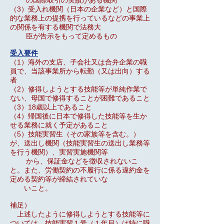
の国際取引の実績がある機関
（3）受入れ機関（日本の企業など）と国際
的な業務上の提携を行っているなどの事業上
の関係を有する機関で法務大
臣が告示をもって定めるもの
受入要件
（1）海外の支店、子会社又は合弁企業の職
員で、当該事業所から転勤（又は出向）する
者
（2）修得しようとする技能等が単純作業で
ない、母国で修得することが困難であること
（3）18歳以上であること
（4）帰国後に日本で修得した技能等を生か
せる業務に就く予定があること
（5）技能実習生（その家族等を含む。）
が、送出し機関（技能実習生の送出し業務等
を行う機関）、実習実施機関等
から、保証金などを徴収されないこ
と。また、労働契約の不履行に係る違約金を
定める契約等が締結されていな
いこと。
補足）
上述したように修得しようとする技能等に
ついては、技能実習１号（１年目）は特に職