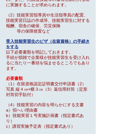
に実施することが求められます。
（2）技能実習指導員や生活指導員の配置、
技能実習日誌の作成等、技能実習生に対する
報酬、宿舎の確保、労災保険
等の保障措置など
受入技能実習生のビザ（在留資格）の手続き
をする
以下必要書類を明記しておきます。
手続が煩雑で企業様が技能実習生を受け入れ
るに当たり一番頭を悩ませるところでもあり
ます。
必要書類
（1）在留資格認定証明書交付申請書
（2）
写真 縦４㎝×横３㎝
（3）返信用封筒（定形
封筒切手貼付）
（4）技能実習の内容を明らかにする文書
a）招へい理由書
b）技能実習１号実施計画書（指定書式あ
り）
c）講習実施予定表（指定書式あり）