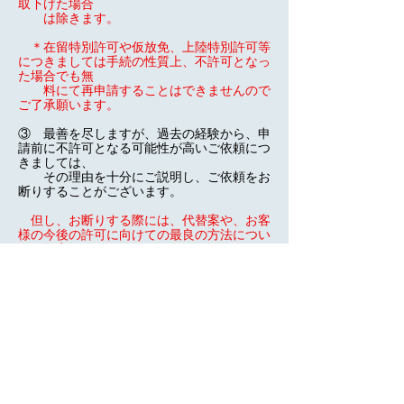
取下げた場合
は除きます。
＊在留特別許可や仮放免、上陸特別許可等
につきましては手続の性質上、不許可となっ
た場合でも無
料にて再申請することはできませんので
ご了承願います。
③ 最善を尽しますが、過去の経験から、申
請前に不許可となる可能性が高いご依頼につ
きましては、
その理由を十分にご説明し、ご依頼をお
断りすることがございます。
但し、お断りする際には、代替案や、お客
様の今後の許可に向けての最良の方法につい
てご提案させ
て頂きます。
なお、上記料金表に記載なき業務について
は個別相談にて対応致しますので、お気軽の
ご相談下さ
い。
各項目に示しました料金表は参考例とし
て挙げさせて頂きました。
難易度に応じて料金が変動します。
難易度とは具体的に、申請人の過去の在