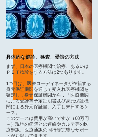
​具体的な健診、検査、受診の方法
まず、日本の医療機関で治療、あるいは
ＰＥＴ検診をする方法は2つあります。
1つ目は、医療コーディネータが在籍する
身元保証機関を通じて受入れ医療機関を
確定し，身元保証機関から，「医療機関
による受診等予定証明書及び身元保証機
関による身元保証書」入手し来日するケ
ース。
このケースは費用が高いですが（60万円
～）現地の病院との連絡やカルテ等の医
療翻訳、医療通訳の同行等完璧なサポー
トがお願いできます。